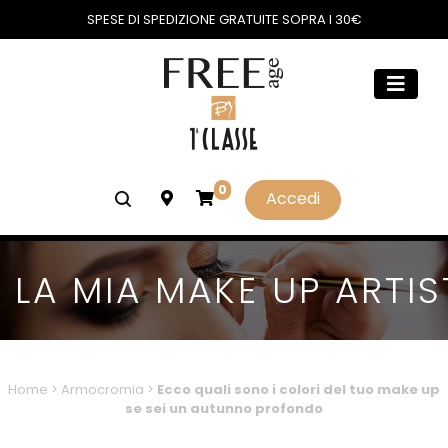
SPESE DI SPEDIZIONE GRATUITE SOPRA I 30€
0
Accedi
LA MIA MAKE UP ARTIS
Home
>
Armocromia
>
Ecco quali sono i colori del tuo make up
se sei un autunno profondo