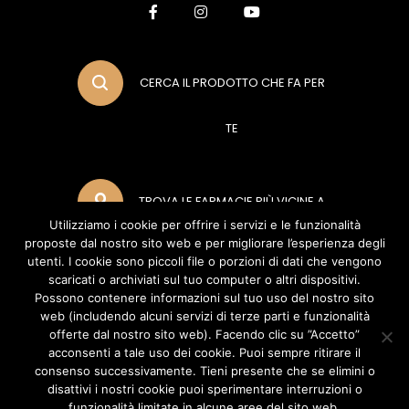
CERCA IL PRODOTTO CHE FA PER
TE
TROVA LE FARMACIE PIÙ VICINE A
Utilizziamo i cookie per offrire i servizi e le funzionalità
proposte dal nostro sito web e per migliorare l’esperienza degli
TE
utenti. I cookie sono piccoli file o porzioni di dati che vengono
scaricati o archiviati sul tuo computer o altri dispositivi.
Possono contenere informazioni sul tuo uso del nostro sito
web (includendo alcuni servizi di terze parti e funzionalità
METODI DI PAGAMENTO
offerte dal nostro sito web). Facendo clic su ”Accetto”
acconsenti a tale uso dei cookie. Puoi sempre ritirare il
consenso successivamente. Tieni presente che se elimini o
disattivi i nostri cookie puoi sperimentare interruzioni o
POLIFARMA BENESSERE S.R.L (Socio Unico Polifarma S.P.A) Via del Poggio
funzionalità limitate in alcune aree del sito web.