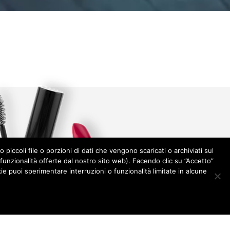
 piccoli file o porzioni di dati che vengono scaricati o archiviati sul
funzionalità offerte dal nostro sito web). Facendo clic su ”Accetto”
ie puoi sperimentare interruzioni o funzionalità limitate in alcune