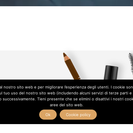
dal nostro sito web e per migliorare l’esperienza degli utenti. I cookie sono
l tuo uso del nostro sito web (includendo alcuni servizi di terze parti e 
 successivamente. Tieni presente che se elimini o disattivi i nostri cook
aree del sito web.
Ok
Cookie policy