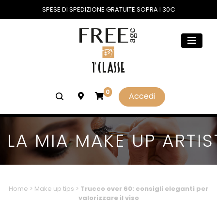
SPESE DI SPEDIZIONE GRATUITE SOPRA I 30€
0
Accedi
LA MIA MAKE UP ARTIS
Home
>
Make up tips
>
Trucco over 60: consigli eleganti per
valorizzare il viso