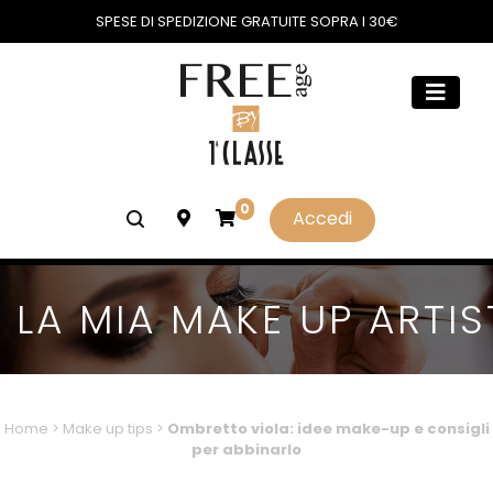
SPESE DI SPEDIZIONE GRATUITE SOPRA I 30€
0
Accedi
LA MIA MAKE UP ARTIS
Home
>
Make up tips
>
Ombretto viola: idee make-up e consigli
per abbinarlo