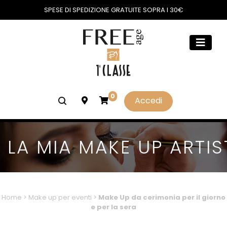
SPESE DI SPEDIZIONE GRATUITE SOPRA I 30€
0
Accedi
LA MIA MAKE UP ARTIS
Home
>
Make up per eventi
>
Make Up da cerimonia per il giorno
e per la sera