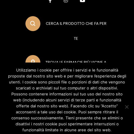
CERCA IL PRODOTTO CHE FA PER
TE
TROVA LE FARMACIE PIÙ VICINE A
Utilizziamo i cookie per offrire i servizi e le funzionalità
proposte dal nostro sito web e per migliorare l’esperienza degli
TE
utenti. I cookie sono piccoli file o porzioni di dati che vengono
scaricati o archiviati sul tuo computer o altri dispositivi.
Possono contenere informazioni sul tuo uso del nostro sito
web (includendo alcuni servizi di terze parti e funzionalità
METODI DI PAGAMENTO
offerte dal nostro sito web). Facendo clic su ”Accetto”
acconsenti a tale uso dei cookie. Puoi sempre ritirare il
consenso successivamente. Tieni presente che se elimini o
disattivi i nostri cookie puoi sperimentare interruzioni o
POLIFARMA BENESSERE S.R.L (Socio Unico Polifarma S.P.A) Via del Poggio
funzionalità limitate in alcune aree del sito web.
Laurentino, 2 - 00144 - Roma (RM) - P.IVA 04888070960 Copyright ©