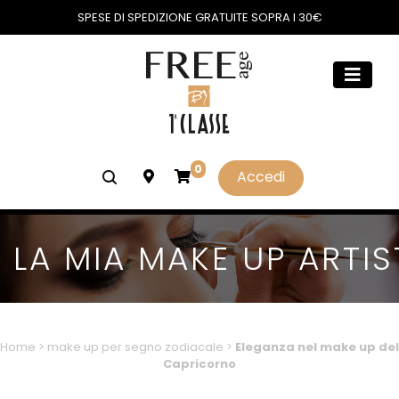
SPESE DI SPEDIZIONE GRATUITE SOPRA I 30€
0
Accedi
LA MIA MAKE UP ARTIS
Home
>
make up per segno zodiacale
>
Eleganza nel make up del
Capricorno