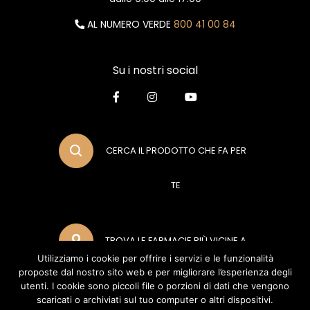
AL NUMERO VERDE
800 41 00 84
Su i nostri social
CERCA IL PRODOTTO CHE FA PER
TE
TROVA LE FARMACIE PIÙ VICINE A
Utilizziamo i cookie per offrire i servizi e le funzionalità
proposte dal nostro sito web e per migliorare l’esperienza degli
TE
utenti. I cookie sono piccoli file o porzioni di dati che vengono
scaricati o archiviati sul tuo computer o altri dispositivi.