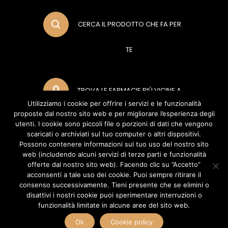
CERCA IL PRODOTTO CHE FA PER
TE
TROVA LE FARMACIE PIÙ VICINE A
Utilizziamo i cookie per offrire i servizi e le funzionalità
proposte dal nostro sito web e per migliorare l’esperienza degli
TE
utenti. I cookie sono piccoli file o porzioni di dati che vengono
scaricati o archiviati sul tuo computer o altri dispositivi.
Possono contenere informazioni sul tuo uso del nostro sito
web (includendo alcuni servizi di terze parti e funzionalità
METODI DI PAGAMENTO
offerte dal nostro sito web). Facendo clic su ”Accetto”
acconsenti a tale uso dei cookie. Puoi sempre ritirare il
consenso successivamente. Tieni presente che se elimini o
disattivi i nostri cookie puoi sperimentare interruzioni o
POLIFARMA BENESSERE S.R.L (Socio Unico Polifarma S.P.A) Via del Poggio
funzionalità limitate in alcune aree del sito web.
Laurentino, 2 - 00144 - Roma (RM) - P.IVA 04888070960 Copyright ©
2026 Polifarma Benessere, Tutti I Diritti Riservati.
Ok
Cookie policy