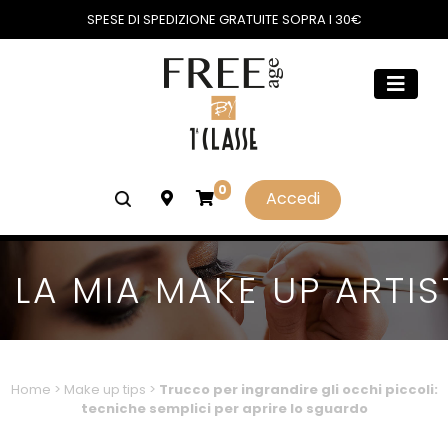
SPESE DI SPEDIZIONE GRATUITE SOPRA I 30€
0
Accedi
LA MIA MAKE UP ARTIS
Home
>
Make up tips
>
Trucco per ingrandire gli occhi piccoli:
tecniche semplici per aprire lo sguardo