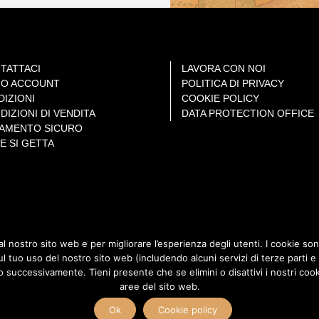
TATTACI
LAVORA CON NOI
MIO ACCOUNT
POLITICA DI PRIVACY
DIZIONI
COOKIE POLICY
DIZIONI DI VENDITA
DATA PROTECTION OFFICE
AMENTO SICURO
E SI GETTA
dal nostro sito web e per migliorare l’esperienza degli utenti. I cookie sono
TROVA LE FARMACIE PIÙ VICINE A TE
l tuo uso del nostro sito web (includendo alcuni servizi di terze parti e 
 successivamente. Tieni presente che se elimini o disattivi i nostri cook
aree del sito web.
) Via del Poggio Laurentino, 2 - 00144 - Roma (RM) - P.IVA 04888070960 Copyright
Ok
Cookie policy