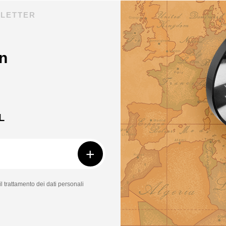
SLETTER
n
L
+
il trattamento dei dati personali