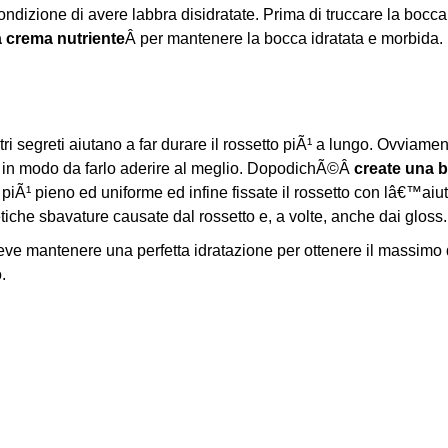
condizione di avere labbra disidratate. Prima di truccare la bocc
a crema nutriente
Â per mantenere la bocca idratata e morbida. 
ri segreti aiutano a far durare il rossetto piÃ¹ a lungo. Ovviament
, in modo da farlo aderire al meglio. DopodichÃ©Â
create una b
e piÃ¹ pieno ed uniforme ed infine fissate il rossetto con lâ€™ai
tiche sbavature causate dal rossetto e, a volte, anche dai gloss.
ve mantenere una perfetta idratazione per ottenere il massimo d
.