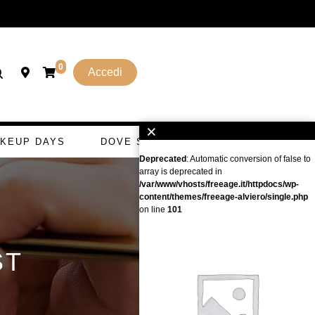
0
Accedi
×
KEUP DAYS
DOVE SI GETTA
Deprecated
: Automatic conversion of false to
array is deprecated in
/var/www/vhosts/freeage.it/httpdocs/wp-
content/themes/freeage-alviero/single.php
on line
101
ST