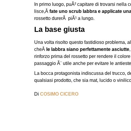
In primo luogo, puÃ² capitare di trovarsi nella 
lisce,Â
fate uno scrub labbra e applicate un
rossetto durerÃ piÃ¹ a lungo.
La base giusta
Una volta risolto questo fastidioso problema, alt
cheÂ
le labbra siano perfettamente asciutte
rinforzo prima del rossetto per rendere il color
passaggio Ã¨ utile anche per evitare le antieste
La bocca protagonista indiscussa del trucco, de
qualsiasi prodotto, che sia mat, lucido o vinilico
Di
COSIMO CICERO