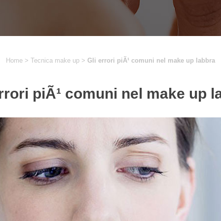
Home
>
Tecnica make up
>
Gli errori piÃ¹ comuni nel make up labbra
errori piÃ¹ comuni nel make up l