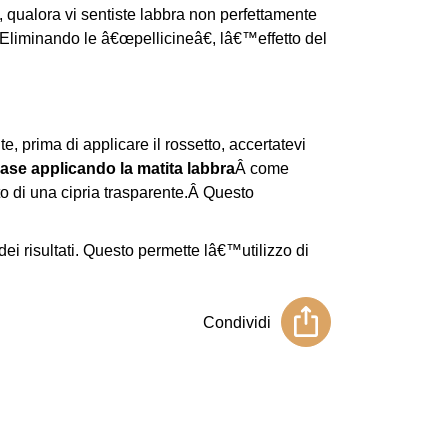
a, qualora vi sentiste labbra non perfettamente
Eliminando le â€œpellicineâ€, lâ€™effetto del
e, prima di applicare il rossetto, accertatevi
ase applicando la matita labbra
Â come
uto di una cipria trasparente.Â Questo
ei risultati. Questo permette lâ€™utilizzo di
Condividi