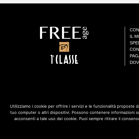
CON
IL 
SPE
CON
PAG
DOV
Utilizziamo i cookie per offrire i servizi e le funzionalità proposte 
CERCA IL PRODOTTO CHE FA PER TE
tuo computer o altri dispositivi. Possono contenere informazioni su
acconsenti a tale uso dei cookie. Puoi sempre ritirare il consenso
POLIFARMA BENESSERE S.R.L (Socio Unico Polifarma S.P.A