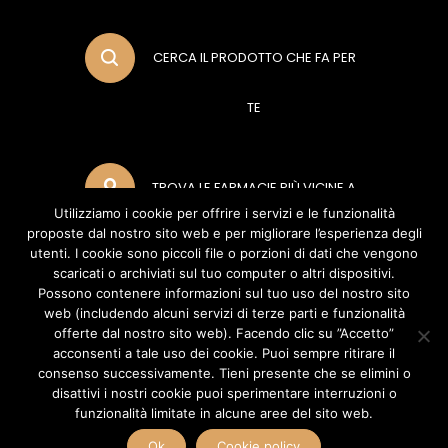
CERCA IL PRODOTTO CHE FA PER
TE
TROVA LE FARMACIE PIÙ VICINE A
Utilizziamo i cookie per offrire i servizi e le funzionalità
proposte dal nostro sito web e per migliorare l’esperienza degli
TE
utenti. I cookie sono piccoli file o porzioni di dati che vengono
scaricati o archiviati sul tuo computer o altri dispositivi.
Possono contenere informazioni sul tuo uso del nostro sito
web (includendo alcuni servizi di terze parti e funzionalità
METODI DI PAGAMENTO
offerte dal nostro sito web). Facendo clic su ”Accetto”
acconsenti a tale uso dei cookie. Puoi sempre ritirare il
consenso successivamente. Tieni presente che se elimini o
disattivi i nostri cookie puoi sperimentare interruzioni o
POLIFARMA BENESSERE S.R.L (Socio Unico Polifarma S.P.A) Via del Poggio
funzionalità limitate in alcune aree del sito web.
Laurentino, 2 - 00144 - Roma (RM) - P.IVA 04888070960 Copyright ©
2026 Polifarma Benessere, Tutti I Diritti Riservati.
Ok
Cookie policy