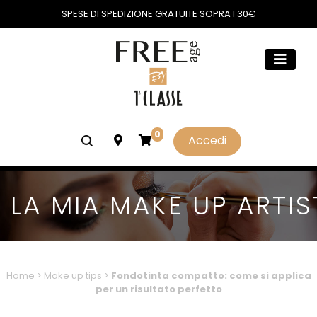
SPESE DI SPEDIZIONE GRATUITE SOPRA I 30€
0
Accedi
LA MIA MAKE UP ARTIS
Home
>
Make up tips
>
Fondotinta compatto: come si applica
per un risultato perfetto