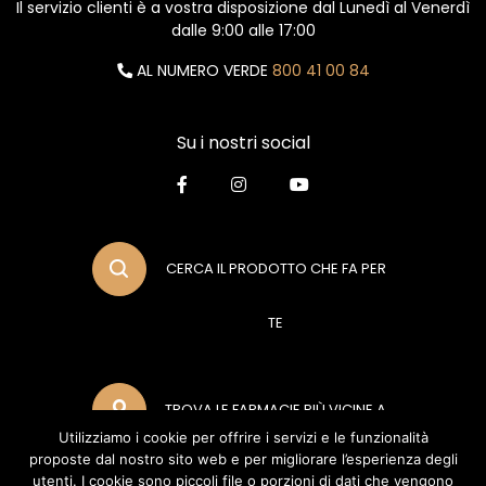
Il servizio clienti è a vostra disposizione dal Lunedì al Venerdì
dalle 9:00 alle 17:00
AL NUMERO VERDE
800 41 00 84
Su i nostri social
CERCA IL PRODOTTO CHE FA PER
TE
TROVA LE FARMACIE PIÙ VICINE A
Utilizziamo i cookie per offrire i servizi e le funzionalità
proposte dal nostro sito web e per migliorare l’esperienza degli
TE
utenti. I cookie sono piccoli file o porzioni di dati che vengono