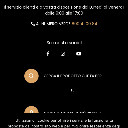
Il servizio clienti è a vostra disposizione dal Lunedì al Venerdì
dalle 9:00 alle 17:00
AL NUMERO VERDE
800 41 00 84
Su i nostri social
CERCA IL PRODOTTO CHE FA PER
TE
TROVA LE FARMACIE PIÙ VICINE A
Utilizziamo i cookie per offrire i servizi e le funzionalità
proposte dal nostro sito web e per migliorare l’esperienza degli
TE