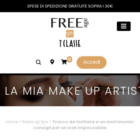
SPESE DI SPEDIZIONE GRATUITE SOPRA I 30€
0
Accedi
LA MIA MAKE UP ARTIS
Home
>
Make up tips
>
Trucco da invitata a un matrimonio:
consigli per un look impeccabile