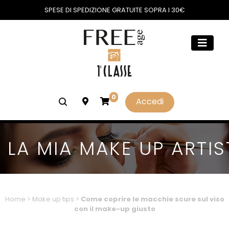
SPESE DI SPEDIZIONE GRATUITE SOPRA I 30€
0
Accedi
LA MIA MAKE UP ARTIS
Home
>
Make up tips
>
Come coprire le macchie scure sul viso
con il make-up giusto