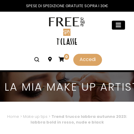
SPESE DI SPEDIZIONE GRATUITE SOPRA I 30€
0
Accedi
LA MIA MAKE UP ARTIS
Home
>
Make up tips
>
Trend trucco labbra autunno 2023:
labbra bold in rosso, nude e black