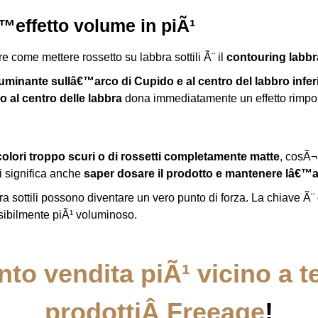
€™
effetto volume in piÃ¹
e come mettere rossetto su labbra sottili Ã¨ il
contouring labbr
lluminante sullâ€™arco di Cupido e al centro del labbro infer
o al centro delle labbra
dona immediatamente un effetto rimpolp
colori troppo scuri o di rossetti completamente matte
, cosÃ¬
i significa anche
saper dosare il prodotto e mantenere lâ€™a
bbra sottili possono diventare un vero punto di forza. La chiave Ã¨
isibilmente piÃ¹ voluminoso.
nto vendita piÃ¹ vicino a t
prodottiÂ Freeage
!