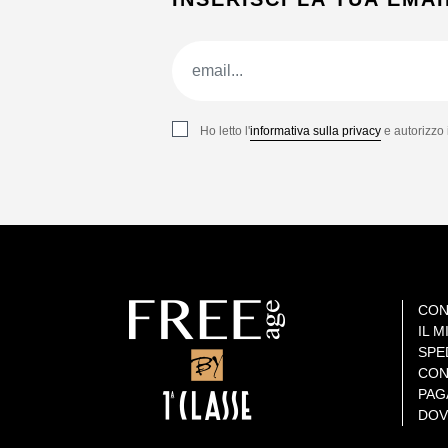
Ho letto l'
informativa sulla privacy
e autorizzo 
CON
IL 
SPE
CON
PAG
DOV