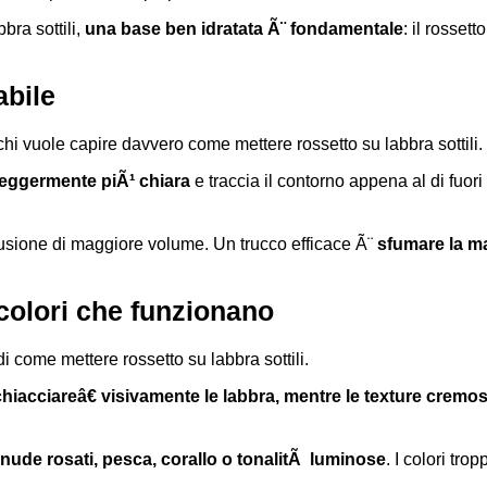
bra sottili,
una base ben idratata Ã¨ fondamentale
: il rosset
abile
hi vuole capire davvero come mettere rossetto su labbra sottili.
 leggermente piÃ¹ chiara
e traccia il contorno appena al di fuor
usione di maggiore volume. Un trucco efficace Ã¨
sfumare la m
e colori che funzionano
di come mettere rossetto su labbra sottili.
cciareâ€ visivamente le labbra, mentre le texture cremose
nude rosati, pesca, corallo o tonalitÃ luminose
. I colori tro