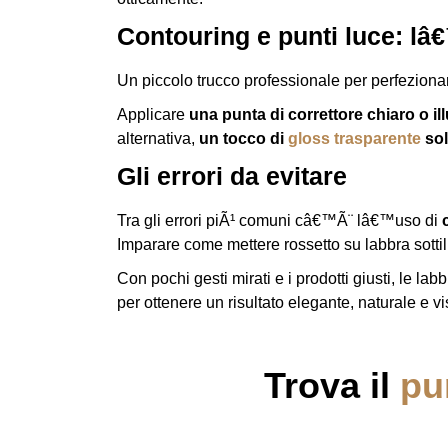
Contouring e punti luce: l
â
Un piccolo trucco professionale per perfezionar
Applicare
una punta di correttore chiaro o i
alternativa,
un tocco di
gloss trasparente
sol
Gli errori da evitare
Tra gli errori piÃ¹ comuni câ€™Ã¨ lâ€™uso di
Imparare come mettere rossetto su labbra sottil
Con pochi gesti mirati e i prodotti giusti, le la
per ottenere un risultato elegante, naturale e v
Trova il
pu