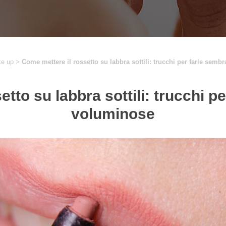
ke up
>
Come mettere il rossetto su labbra sottili: trucchi per farle semb
tto su labbra sottili: trucchi p
voluminose