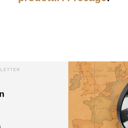
SLETTER
n
L