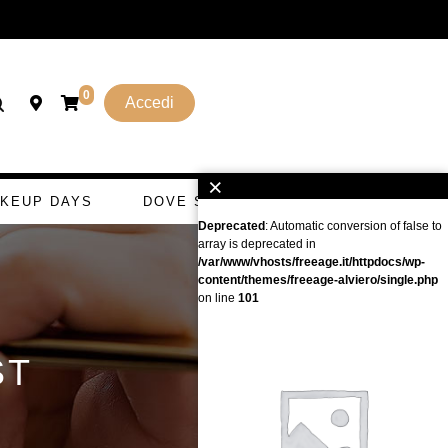
0
Accedi
×
KEUP DAYS
DOVE SI GETTA
Deprecated
: Automatic conversion of false to
array is deprecated in
/var/www/vhosts/freeage.it/httpdocs/wp-
content/themes/freeage-alviero/single.php
on line
101
ST