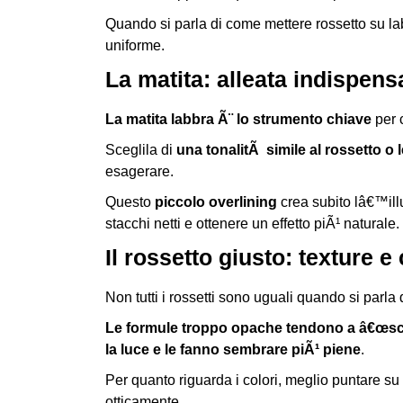
Quando si parla di come mettere rossetto su lab
uniforme.
La matita: alleata indispens
La matita labbra Ã¨ lo strumento chiave
per c
Sceglila di
una tonalitÃ simile al rossetto o
esagerare.
Questo
piccolo overlining
crea subito lâ€™ill
stacchi netti e ottenere un effetto piÃ¹ naturale.
Il rossetto giusto: texture 
Non tutti i rossetti sono uguali quando si parla 
Le formule troppo opache tendono a â€œschia
la luce e le fanno sembrare piÃ¹ piene
.
Per quanto riguarda i colori, meglio puntare su
otticamente.