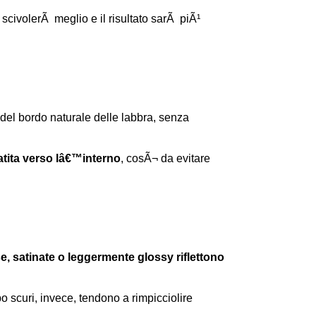
to scivolerÃ meglio e il risultato sarÃ piÃ¹
i del bordo naturale delle labbra, senza
atita verso lâ€™interno
, cosÃ¬ da evitare
, satinate o leggermente glossy riflettono
ppo scuri, invece, tendono a rimpicciolire