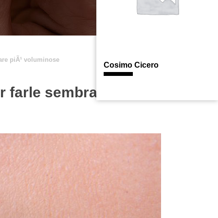
rare piÃ¹ voluminose
Cosimo Cicero
er farle sembrare piÃ¹