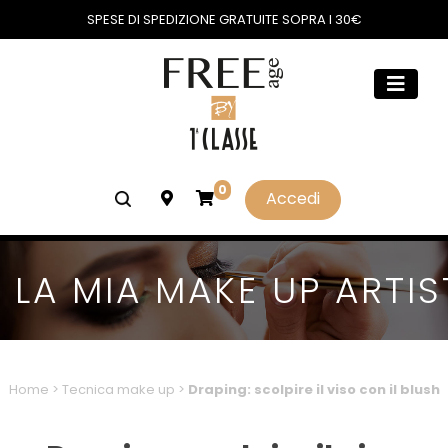
SPESE DI SPEDIZIONE GRATUITE SOPRA I 30€
0
Accedi
LA MIA MAKE UP ARTIS
Home
>
Tecnica make up
>
Draping: scolpire il viso con il blush