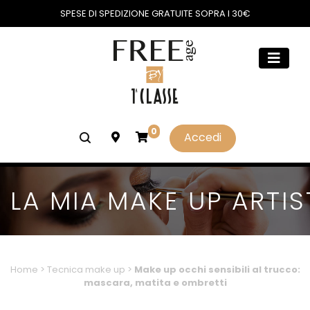
SPESE DI SPEDIZIONE GRATUITE SOPRA I 30€
0
Accedi
LA MIA MAKE UP ARTIS
Home
>
Tecnica make up
>
Make up occhi sensibili al trucco:
mascara, matita e ombretti