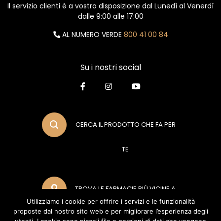
Il servizio clienti è a vostra disposizione dal Lunedì al Venerdì
dalle 9:00 alle 17:00
AL NUMERO VERDE
800 41 00 84
Su i nostri social
CERCA IL PRODOTTO CHE FA PER
TE
TROVA LE FARMACIE PIÙ VICINE A
Utilizziamo i cookie per offrire i servizi e le funzionalità
proposte dal nostro sito web e per migliorare l’esperienza degli
TE