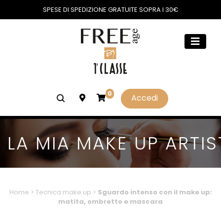
SPESE DI SPEDIZIONE GRATUITE SOPRA I 30€
0
Accedi
LA MIA MAKE UP ARTIS
Home
>
Tecnica make up
>
Sguardo intenso con il make up:
matita, ombretto e mascara