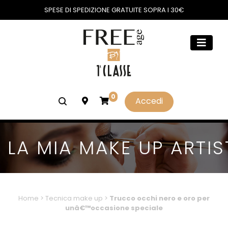
SPESE DI SPEDIZIONE GRATUITE SOPRA I 30€
0
Accedi
LA MIA MAKE UP ARTIS
Home
>
Tecnica make up
>
Trucco occhi nero e oro per
unâ€™occasione speciale