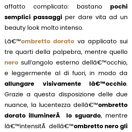
affatto complicato: bastano
pochi
semplici passaggi
per dare vita ad un
beauty look molto intenso.
Lâ€™
ombretto dorato
va applicato sui
tre quarti della palpebra, mentre quello
nero
sull’angolo esterno dellâ€™occhio,
e leggermente al di fuori, in modo da
allungare visivamente lâ€™occhio
.
Grazie a questa disposizione delle due
nuance, la lucentezza dellâ€™
ombretto
dorato illuminerÃ lo sguardo
, mentre
lâ€™intensitÃ dellâ€™
ombretto nero gli