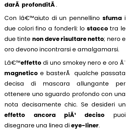
darÃ profonditÃ
.
Con lâ€™aiuto di un pennellino
sfuma
i
due colori fino a fonderli: lo
stacco
tra le
due tinte
non deve risultare netto
; nero e
oro devono incontrarsi e amalgamarsi.
Lâ€™
effetto
di uno smokey nero e oro Ã¨
magnetico
e basterÃ qualche passata
decisa di mascara allungante per
ottenere uno sguardo profondo con una
nota decisamente chic. Se desideri un
effetto ancora piÃ¹ deciso
puoi
disegnare una linea di
eye-liner
.