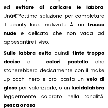
ed
evitare
di caricare le labbra
.
Unâ€™ottima soluzione per completare
il beauty look realizzato Ã¨ un
trucco
nude
e delicato che non vada ad
appesantire il viso.
Sulle labbra evita
quindi
tinte troppo
decise
o i
colori pastello
che
stonerebbero decisamente con il make
up occhi nero e oro; basta un
velo di
gloss
per valorizzarle, o un l
ucidalabbra
leggermente colorato nella tonalitÃ
pesca o rosa
.