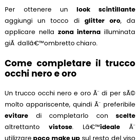
Per ottenere un
look scintillante
aggiungi un tocco di
glitter oro
, da
applicare nella
zona interna
illuminata
giÃ dallâ€™ombretto chiaro.
Come completare il trucco
occhi nero e oro
Un trucco occhi nero e oro Ã¨ di per sÃ©
molto appariscente, quindi Ã¨ preferibile
evitare
di completarlo con
scelte
altrettanto
vistose
. Lâ€™
ideale
Ã¨
utilizzare
poco make up
sul resto del viso