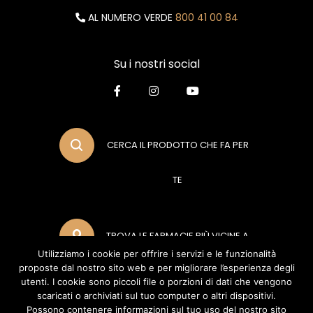
AL NUMERO VERDE
800 41 00 84
Su i nostri social
CERCA IL PRODOTTO CHE FA PER
TE
TROVA LE FARMACIE PIÙ VICINE A
Utilizziamo i cookie per offrire i servizi e le funzionalità
proposte dal nostro sito web e per migliorare l’esperienza degli
TE
utenti. I cookie sono piccoli file o porzioni di dati che vengono
scaricati o archiviati sul tuo computer o altri dispositivi.
Possono contenere informazioni sul tuo uso del nostro sito