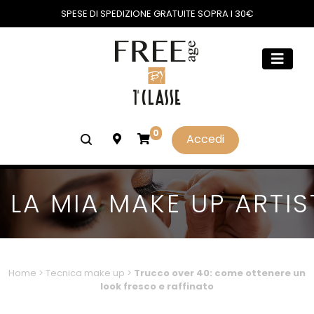
SPESE DI SPEDIZIONE GRATUITE SOPRA I 30€
0
Accedi
LA MIA MAKE UP ARTIS
Home
>
Tecnica make up
>
Trucco over 40: come ottenere un
look fresco e raffinato