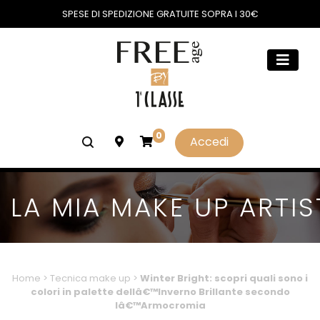
SPESE DI SPEDIZIONE GRATUITE SOPRA I 30€
0
Accedi
LA MIA MAKE UP ARTIS
Home
>
Tecnica make up
>
Winter Bright: scopri quali sono i
colori in palette dellâ€™Inverno Brillante secondo
lâ€™Armocromia