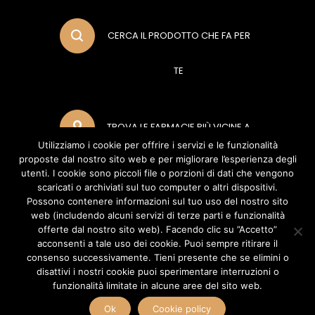
CERCA IL PRODOTTO CHE FA PER
TE
TROVA LE FARMACIE PIÙ VICINE A
Utilizziamo i cookie per offrire i servizi e le funzionalità
proposte dal nostro sito web e per migliorare l’esperienza degli
TE
utenti. I cookie sono piccoli file o porzioni di dati che vengono
scaricati o archiviati sul tuo computer o altri dispositivi.
Possono contenere informazioni sul tuo uso del nostro sito
web (includendo alcuni servizi di terze parti e funzionalità
METODI DI PAGAMENTO
offerte dal nostro sito web). Facendo clic su ”Accetto”
acconsenti a tale uso dei cookie. Puoi sempre ritirare il
consenso successivamente. Tieni presente che se elimini o
disattivi i nostri cookie puoi sperimentare interruzioni o
POLIFARMA BENESSERE S.R.L (Socio Unico Polifarma S.P.A) Via del Poggio
funzionalità limitate in alcune aree del sito web.
Laurentino, 2 - 00144 - Roma (RM) - P.IVA 04888070960 Copyright ©
2026 Polifarma Benessere, Tutti I Diritti Riservati.
Ok
Cookie policy