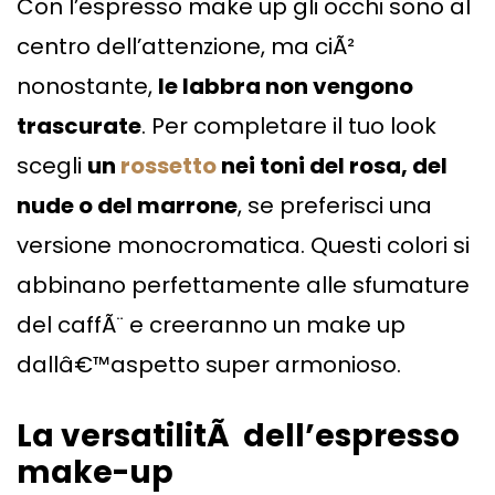
Con l’espresso make up gli occhi sono al
centro dell’attenzione, ma ciÃ²
nonostante,
le labbra non vengono
trascurate
. Per completare il tuo look
scegli
un
rossetto
nei toni del rosa, del
nude o del marrone
, se preferisci una
versione monocromatica. Questi colori si
abbinano perfettamente alle sfumature
del caffÃ¨ e creeranno un make up
dallâ€™aspetto super armonioso.
La versatilitÃ dell’espresso
make-up