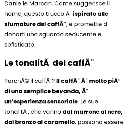
Danielle Marcan. Come suggerisce il
nome, questo trucco Ã¨
ispirato alle
sfumature del caffÃ¨
, e promette di
donarti uno sguardo seducente e
sofisticato.
Le tonalitÃ del caffÃ¨
PerchÃ© il caffÃ¨?
Il caffÃ¨ Ã¨ molto piÃ¹
di una semplice bevanda, Ã¨
un’esperienza sensoriale
. Le sue
tonalitÃ , che vanno
dal marrone al nero,
dal bronzo al caramello
, possono essere