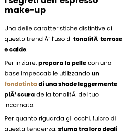
I segreti dell’espresso
make-up
Una delle caratteristiche distintive di
questo trend Ã¨ l’uso di
tonalitÃ terrose
e calde
.
Per iniziare,
prepara la pelle
con una
base impeccabile utilizzando
un
fondotinta
di una shade leggermente
piÃ¹ scura
della tonalitÃ del tuo
incarnato.
Per quanto riguarda gli occhi, fulcro di
questa tendenza,
sfuma tra loro degli