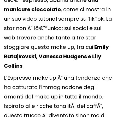
allâ€™espresso, abbina anche
una
manicure cioccolato
, come ci mostra in
un suo video tutorial sempre su TikTok. La
star non Ã¨ lâ€™unica: sui social e sul
web trovare anche tante altre star
sfoggiare questo make up, tra cui
Emily
Ratajkovski, Vanessa Hudgens e Lily
Collins
.
L’Espresso make up Ã¨ una tendenza che
ha catturato l’immaginazione degli
amanti del make up in tutto il mondo.
Ispirato alle ricche tonalitÃ del caffÃ¨,
questo trucco Ã¨ diventato sinonimo di