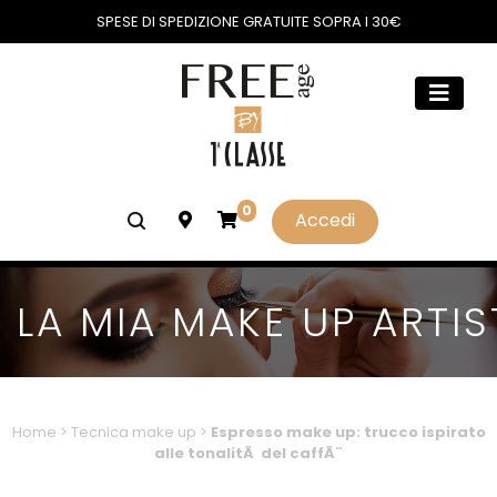
SPESE DI SPEDIZIONE GRATUITE SOPRA I 30€
0
Accedi
LA MIA MAKE UP ARTIS
Home
>
Tecnica make up
>
Espresso make up: trucco ispirato
alle tonalitÃ del caffÃ¨