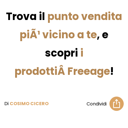
Trova il
punto vendita
piÃ¹ vicino a te
, e
scopri
i
prodottiÂ Freeage
!
Di
COSIMO CICERO
Condividi