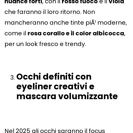
nuance forti
, con il
rosso fuoco
e il
viola
che faranno il loro ritorno. Non
mancheranno anche tinte piÃ¹ moderne,
come il
rosa corallo e il color albicocca
,
per un look fresco e trendy.
Occhi definiti con
eyel
iner creativi e
mascara volumizzante
Nel 2025 gli occhi saranno il focus