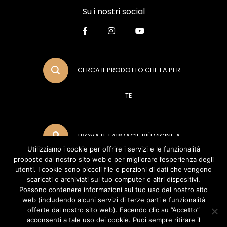
Su i nostri social
CERCA IL PRODOTTO CHE FA PER
TE
TROVA LE FARMACIE PIÙ VICINE A
Utilizziamo i cookie per offrire i servizi e le funzionalità
proposte dal nostro sito web e per migliorare l’esperienza degli
TE
utenti. I cookie sono piccoli file o porzioni di dati che vengono
scaricati o archiviati sul tuo computer o altri dispositivi.
Possono contenere informazioni sul tuo uso del nostro sito
web (includendo alcuni servizi di terze parti e funzionalità
METODI DI PAGAMENTO
offerte dal nostro sito web). Facendo clic su ”Accetto”
acconsenti a tale uso dei cookie. Puoi sempre ritirare il