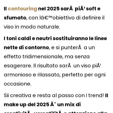
Il
contouring
nel 2025 sarÃ piÃ¹ soft e
sfumato
, con lâ€™obiettivo di definire il
viso in modo naturale.
I toni caldi e neutri sostituiranno le linee
nette di contorno
, e si punterÃ a un
effetto tridimensionale, ma senza
esagerare. Il risultato sarÃ un viso piÃ¹
armonioso e rilassato, perfetto per ogni
occasione.
Sii creativa e resta al passo con i trend!
Il
make up del 2025 Ã¨ un mix di