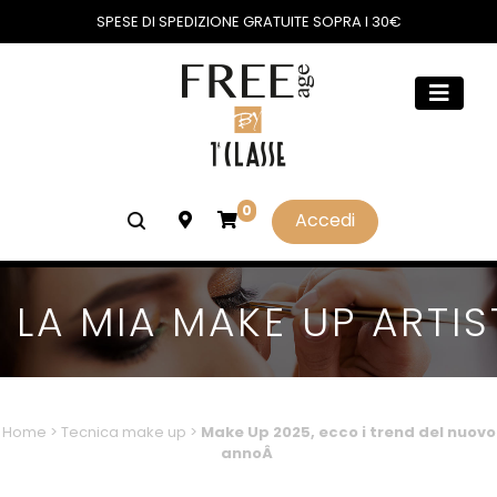
SPESE DI SPEDIZIONE GRATUITE SOPRA I 30€
0
Accedi
LA MIA MAKE UP ARTIS
Home
>
Tecnica make up
>
Make Up 2025, ecco i trend del nuovo
annoÂ