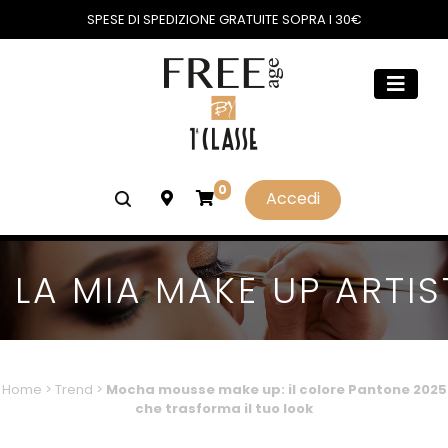
SPESE DI SPEDIZIONE GRATUITE SOPRA I 30€
0
Accedi
LA MIA MAKE UP ARTIS
Home
>
Trend
>
Mocha mousse make up: il colore Pantone 2025
che trasforma il tuo look