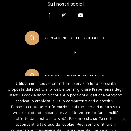
Su i nostri social
CERCA IL PRODOTTO CHE FA PER
TE
TROVA LE FARMACIE PIÙ VICINE A
Utilizziamo i cookie per offrire i servizi e le funzionalità
proposte dal nostro sito web e per migliorare l’esperienza degli
TE
utenti. I cookie sono piccoli file o porzioni di dati che vengono
scaricati o archiviati sul tuo computer o altri dispositivi.
Possono contenere informazioni sul tuo uso del nostro sito
web (includendo alcuni servizi di terze parti e funzionalità
METODI DI PAGAMENTO
offerte dal nostro sito web). Facendo clic su ”Accetto”
acconsenti a tale uso dei cookie. Puoi sempre ritirare il
consenso successivamente. Tieni presente che se elimini o