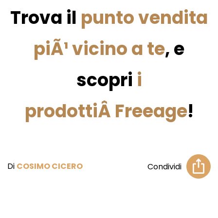
Trova il
punto vendita
piÃ¹ vicino a te
, e
scopri
i
prodottiÂ Freeage
!
Di
COSIMO CICERO
Condividi