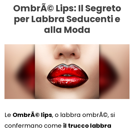
OmbrÃ© Lips: Il Segreto
per Labbra Seducenti e
alla Moda
Le
OmbrÃ© lips
, o labbra ombrÃ©, si
confermano come
il trucco labbra