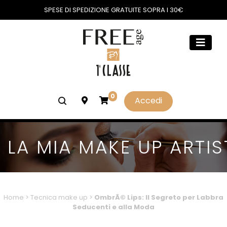
SPESE DI SPEDIZIONE GRATUITE SOPRA I 30€
0
Accedi
LA MIA MAKE UP ARTIS
Home
>
Tecnica make up
>
OmbrÃ© Lips: Il Segreto per Labbra
Seducenti e alla Moda