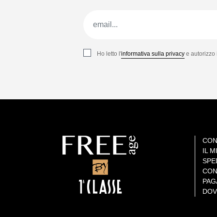
Ho letto l'
informativa sulla privacy
e autorizzo 
CON
IL 
SPE
CON
PAG
DOV