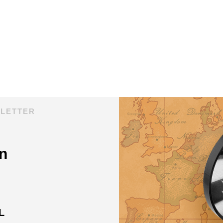
SLETTER
n
L