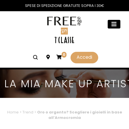
SPESE DI SPEDIZIONE GRATUITE SOPRA I 30€
0
Accedi
LA MIA MAKE UP ARTIS
Home
>
Trend
>
Oro o argento? Scegliere i gioielli in base
all’Armocromia