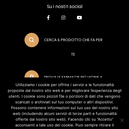
Su i nostri social
CERCA IL PRODOTTO CHE FA PER
TE
TROVA LE FARMACIE PIÙ VICINE A
Utilizziamo i cookie per offrire i servizi e le funzionalità
proposte dal nostro sito web e per migliorare l’esperienza degli
TE
utenti. I cookie sono piccoli file o porzioni di dati che vengono
scaricati o archiviati sul tuo computer o altri dispositivi.
Possono contenere informazioni sul tuo uso del nostro sito
web (includendo alcuni servizi di terze parti e funzionalità
METODI DI PAGAMENTO
offerte dal nostro sito web). Facendo clic su ”Accetto”
acconsenti a tale uso dei cookie. Puoi sempre ritirare il