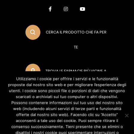
CERCA IL PRODOTTO CHE FA PER
TE
TROVA LE FARMACIE PIÙ VICINE A
Utilizziamo i cookie per offrire i servizi e le funzionalità
proposte dal nostro sito web e per migliorare l’esperienza degli
TE
utenti. I cookie sono piccoli file o porzioni di dati che vengono
scaricati o archiviati sul tuo computer o altri dispositivi.
Possono contenere informazioni sul tuo uso del nostro sito
web (includendo alcuni servizi di terze parti e funzionalità
METODI DI PAGAMENTO
offerte dal nostro sito web). Facendo clic su ”Accetto”
acconsenti a tale uso dei cookie. Puoi sempre ritirare il
consenso successivamente. Tieni presente che se elimini o
disattivi i nostri cookie puoi sperimentare interruzioni o