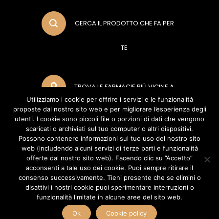
CERCA IL PRODOTTO CHE FA PER
TE
TROVA LE FARMACIE PIÙ VICINE A
Utilizziamo i cookie per offrire i servizi e le funzionalità
proposte dal nostro sito web e per migliorare l’esperienza degli
TE
utenti. I cookie sono piccoli file o porzioni di dati che vengono
scaricati o archiviati sul tuo computer o altri dispositivi.
Possono contenere informazioni sul tuo uso del nostro sito
web (includendo alcuni servizi di terze parti e funzionalità
METODI DI PAGAMENTO
offerte dal nostro sito web). Facendo clic su ”Accetto”
acconsenti a tale uso dei cookie. Puoi sempre ritirare il
consenso successivamente. Tieni presente che se elimini o
disattivi i nostri cookie puoi sperimentare interruzioni o
POLIFARMA BENESSERE S.R.L (Socio Unico Polifarma S.P.A) Via del Poggio
funzionalità limitate in alcune aree del sito web.
Laurentino, 2 - 00144 - Roma (RM) - P.IVA 04888070960 Copyright ©
2026 Polifarma Benessere, Tutti I Diritti Riservati.
Ok
Cookie policy