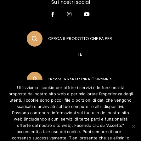
Su i nostri social
CERCA IL PRODOTTO CHE FA PER
TE
TROVA LE FARMACIE PIÙ VICINE A
Utilizziamo i cookie per offrire i servizi e le funzionalità
proposte dal nostro sito web e per migliorare l’esperienza degli
TE
utenti. I cookie sono piccoli file o porzioni di dati che vengono
scaricati o archiviati sul tuo computer o altri dispositivi.
Possono contenere informazioni sul tuo uso del nostro sito
web (includendo alcuni servizi di terze parti e funzionalità
METODI DI PAGAMENTO
offerte dal nostro sito web). Facendo clic su ”Accetto”
acconsenti a tale uso dei cookie. Puoi sempre ritirare il
consenso successivamente. Tieni presente che se elimini o