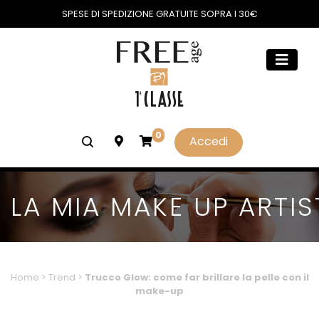
SPESE DI SPEDIZIONE GRATUITE SOPRA I 30€
0
Accedi
LA MIA MAKE UP ARTIS
Home
>
Trend
>
Trucco Glow: come far brillare la pelle con il
make-up