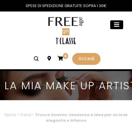
SPESE DI SPEDIZIONE GRATUITE SOPRA I 30€
0
Accedi
LA MIA MAKE UP ARTIS
Home
>
Trend
>
Trucco inverno: tendenze e idee per un look
elegante e intenso