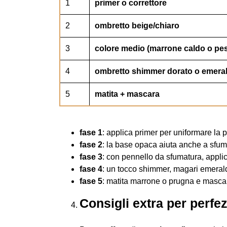
1
primer o correttore
2
ombretto beige/chiaro
3
colore medio (marrone caldo o pe
4
ombretto shimmer dorato o emera
5
matita + mascara
fase 1
: applica primer per uniformare la p
fase 2
: la base opaca aiuta anche a sfum
fase 3
: con pennello da sfumatura, applic
fase 4
: un tocco shimmer, magari emerald,
fase 5
: matita marrone o prugna e masca
Consigli extra per perfe