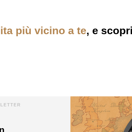
ta più vicino a te
, e scopr
SLETTER
n