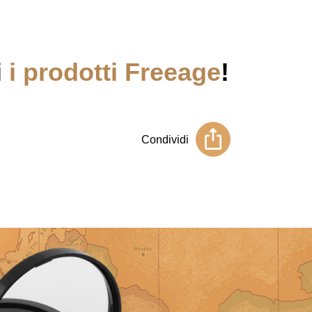
i
i prodotti Freeage
!
Condividi