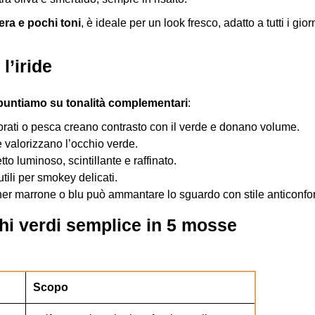
era e pochi toni
, è ideale per un look fresco, adatto a tutti i gior
l’iride
puntiamo su tonalità complementari
:
orati o pesca creano contrasto con il verde e donano volume.
e valorizzano l’occhio verde.
etto luminoso, scintillante e raffinato.
utili per smokey delicati.
liner marrone o blu può ammantare lo sguardo con stile anticonfo
hi verdi semplice in 5 mosse
Scopo