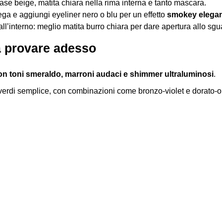
base beige, matita chiara nella rima interna e tanto mascara.
piega e aggiungi eyeliner nero o blu per un effetto
smokey elega
all’interno: meglio matita burro chiara per dare apertura allo sgu
a provare adesso
con toni smeraldo, marroni audaci e shimmer ultraluminosi
.
 verdi semplice, con combinazioni come bronzo‑violet e dorato‑oliv