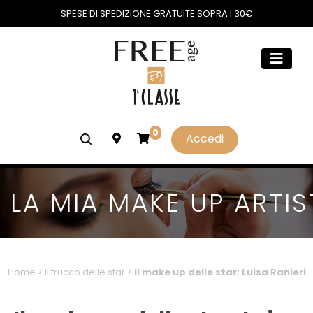
SPESE DI SPEDIZIONE GRATUITE SOPRA I 30€
0
Accedi
LA MIA MAKE UP ARTIS
Home
>
Il trucco delle star
>
Il make up delle star: Luisa Ranieri