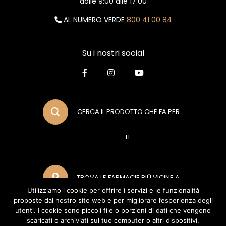
dalle 9:00 alle 17:00
AL NUMERO VERDE
800 41 00 84
Su i nostri social
CERCA IL PRODOTTO CHE FA PER
TE
TROVA LE FARMACIE PIÙ VICINE A
Utilizziamo i cookie per offrire i servizi e le funzionalità
proposte dal nostro sito web e per migliorare l’esperienza degli
TE
utenti. I cookie sono piccoli file o porzioni di dati che vengono
scaricati o archiviati sul tuo computer o altri dispositivi.