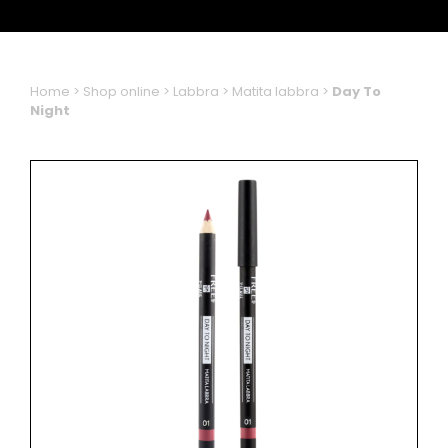
Home
>
Shop online
>
Labbra
>
Matita labbra
>
Day To
Night