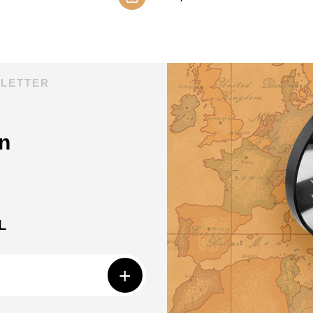
SLETTER
n
L
+