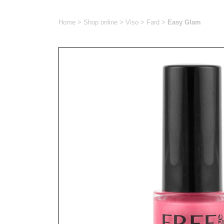
Home
>
Shop online
>
Viso
>
Fard
>
Easy Glam