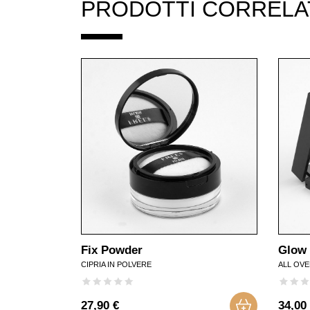
PRODOTTI CORRELA
Fix Powder
Glow
CIPRIA IN POLVERE
ALL OV
27,90 €
34,00