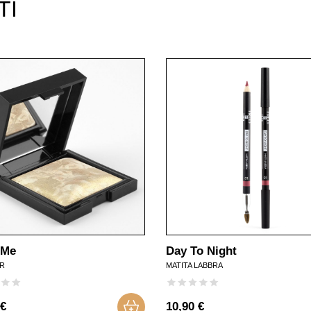
TI
 Me
Day To Night
ER
MATITA LABBRA
 €
10,90 €