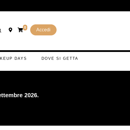
0
Accedi
KEUP DAYS
DOVE SI GETTA
ettembre 2026.