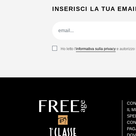
INSERISCI LA TUA EMAI
Ho letto l'
informativa sulla privacy
e autorizzo 
CON
IL 
SPE
CON
PAG
DOV