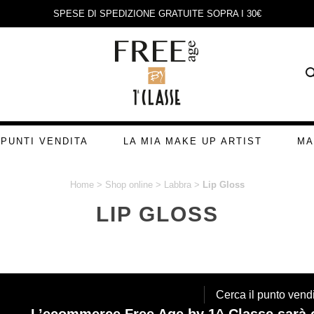
SPESE DI SPEDIZIONE GRATUITE SOPRA I 30€
PUNTI VENDITA
LA MIA MAKE UP ARTIST
MA
Home
>
Shop online
>
Labbra
>
Lip Gloss
LIP GLOSS
Cerca il punto vendi
L’ecommerce Free Age by 1^ Classe sarà c